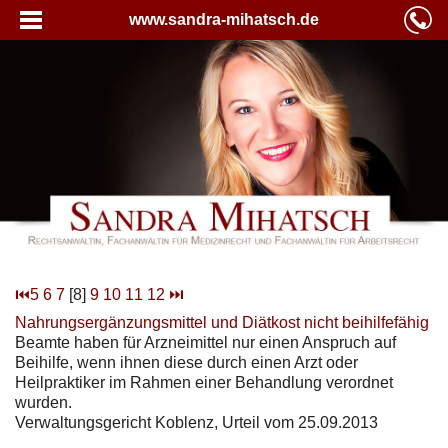
www.sandra-mihatsch.de
⏮
5
6
7
[8]
9
10
11
12
⏭
Nahrungsergänzungsmittel und Diätkost nicht beihilfefähig
Beamte haben für Arzneimittel nur einen Anspruch auf
Beihilfe, wenn ihnen diese durch einen Arzt oder
Heilpraktiker im Rahmen einer Behandlung verordnet
wurden.
Verwaltungsgericht Koblenz, Urteil vom 25.09.2013